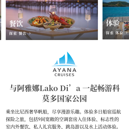
体验
餐饮
探索 体验
探索 餐饮
与阿雅娜Lako Di’a 一起畅游科
莫多国家公园
乘坐比尼西奢华帆船，尽享漫游乐趣。体验多日船宿巡航
探险之旅，包括9间宽敞的空调套房入住体验、标志性的
室内外餐饮、私人礼宾服务、跳岛游以及水上活动体验。