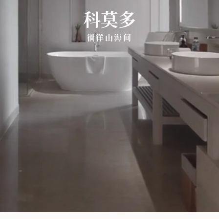
科莫多
徜徉山海间