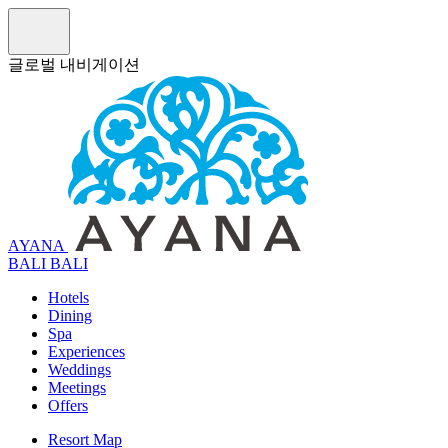
글로벌 내비게이션
AYANA
B
A
L
I
BALI
Hotels
Dining
Spa
Experiences
Weddings
Meetings
Offers
Resort Map