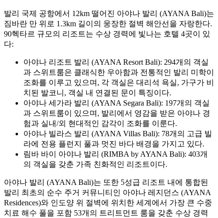
발리 국제 공항에서 12km 떨어진 아야나 발리 (AYANA Bali)는
짐바란 만 위로 1.3km 길이의 웅장한 절벽 해안선을 자랑한다.
90헥타르 규모의 리조트는 수상 경력에 빛나는 호텔 4곳이 있
다:
아야나 리조트 발리 (AYANA Resort Bali): 294개의 객실
과 스위트룸은 클래식한 우아함과 전통적인 발리 미학이
조화를 이루고 있으며, 각 객실은 대리석 욕실, 가구가 비
치된 발코니, 객실 내 연결된 문이 특징이다.
아야나 세가라 발리 (AYANA Segara Bali): 197개의 객실
과 스위트룸이 있으며, 발리에서 영감을 받은 아야나 경
험과 실내/외 현대적인 감각이 조화를 이룬다.
아야나 빌라스 발리 (AYANA Villas Bali): 78개의 고급 빌
라에 전용 플런지 풀과 멋진 바다 배경을 가지고 있다.
림바 바이 아야나 발리 (RIMBA by AYANA Bali): 403개
의 객실을 갖춘 가족 친화적인 리조트이다.
아야나 발리 (AYANA Bali)는 또한 5성급 리조트 내에 통합된
발리 최초의 순수 주거 커뮤니티인 아야나 레지던스 (AYANA
Residences)와 인도양 위 절벽에 위치한 세계에서 가장 큰 수중
치료 해수 풀을 포함 53개의 트리트먼트 룸을 갖춘 수상 경력