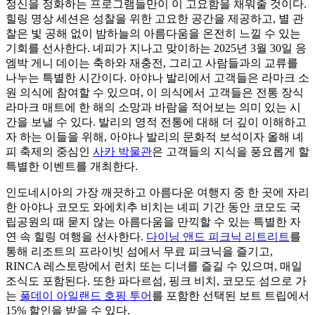
정신을 정화하는 프로그램들만이 이 고요함을 채워줄 것이다.
힐링 명상 세션은 성찰을 위한 고요한 공간을 제공하고, 별 관
찰은 빛 공해 없이 밤하늘의 아름다움을 온전히 느낄 수 있는
기회를 선사한다. 녜피가 지나고 맞이하는 2025년 3월 30일 응
엠박 게니 데이는 축하와 재충전, 그리고 사람들과의 교류를
나누는 특별한 시간이다. 아야나 발리에서 고객들은 라마크 소
원 의식에 참여할 수 있으며, 이 의식에서 고객들은 전통 장식
라마크 매트에 한 해의 소망과 바람을 적어보는 의미 있는 시
간을 보낼 수 있다. 발리의 영적 전통에 대해 더 깊이 이해하고
자 하는 이들을 위해, 아야나 발리의 문화적 보석이자 올해 녜
피 축제의 중심인
사카 박물관
은 고객들의 지식을 풍요롭게 할
특별한 이벤트를 개최한다.
인도네시아의 가장 깨끗하고 아름다운 여행지 중 한 곳에 자리
한 아야나 코모도 와에치추 비치는 녜피 기간 동안 코모도 국
립공원의 때 묻지 않는 아름다움을 만끽할 수 있는 특별한 자
연 속 힐링 여행을 선사한다.
다이닝 앤드 피크닉 리트리트
를
통해 리조트의 프라이빗 섬에서 무료 피크닉을 즐기고,
RINCA 레스토랑에서 런치 또는 디너를 즐길 수 있으며, 매일
조식도 포함된다. 또한 파다르섬, 핑크 비치, 코모도 섬으로 가
는
풀데이 아일랜드 호핑 투어
를 포함한 선택된 보트 트립에서
15% 할인을 받을 수 있다.