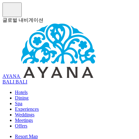
글로벌 내비게이션
AYANA
B
A
L
I
BALI
Hotels
Dining
Spa
Experiences
Weddings
Meetings
Offers
Resort Map