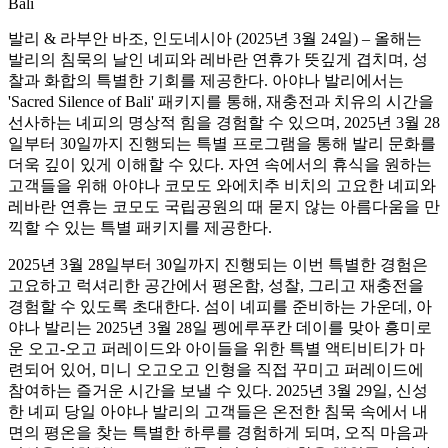
Bali
발리 & 라부안 바조, 인도네시아 (2025년 3월 24일) – 올해는
발리의 침묵의 날인 녜피와 레바란 연휴가 뜻깊게 겹치며, 성
찰과 화합의 특별한 기회를 제공한다. 아야나 발리에서는
'Sacred Silence of Bali' 패키지를 통해, 재충전과 치유의 시간을
선사하는 녜피의 명상적 힘을 경험할 수 있으며, 2025년 3월 28
일부터 30일까지 진행되는 특별 프로그램을 통해 발리 문화를
더욱 깊이 있게 이해할 수 있다. 자연 속에서의 휴식을 원하는
고객들을 위해 아야나 코모도 와에치추 비치의 고요한 녜피와
레바란 연휴는 코모도 국립공원의 때 묻지 않는 아름다움을 만
끽할 수 있는 특별 패키지를 제공한다.
2025년 3월 28일부터 30일까지 진행되는 이번 특별한 경험은
고요하고 럭셔리한 공간에서 평온함, 성찰, 그리고 재충전을
경험할 수 있도록 초대한다. 섬이 녜피를 준비하는 가운데, 아
야나 발리는 2025년 3월 28일 펭에루푸칸 데이를 맞아 흥미로
운 오고-오고 퍼레이드와 아이들을 위한 특별 액티비티가 마
련되어 있어, 미니 오고오고 인형을 직접 꾸미고 퍼레이드에
참여하는 즐거운 시간을 보낼 수 있다. 2025년 3월 29일, 신성
한 녜피 당일 아야나 발리의 고객들은 온전한 침묵 속에서 내
면의 평온을 찾는 특별한 하루를 경험하게 되며, 오직 마음과