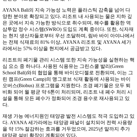
AYANA Bali의 지속 가능성 노력은 플라스틱 감축을 넘어 다
양한 분야로 확장되고 있다. 리조트 내 사용되는 물은 지하 깊
은 곳에서 지속 가능한 방식으로 취수되며, 해수를 활용한 역
삼투압 정수 시스템(SWRO) 도입도 계획 중이다. 또한, 식자재
는 현지 생산자들로부터 우선 조달하며, 림바 바이 아야나에서
는 전체 식재료의 81% 이상, AYANA 리조트 및 AYANA 세가
라에서는 57% 이상을 현지에서 공급받고 있다.
리조트의 폐기물 관리 시스템 또한 지속 가능성을 실현하는 핵
심 요소 중 하나다. 사용된 식용유는 그린스쿨 발리(Green
School Bali)와의 협업을 통해 바이오디젤로 전환되며, 이는 그
린 캠프(Green Camp)의 맹그로브 식재 활동에 사용되는 바이
오버스(Biobus) 프로그램을 지원한다. 조경 폐기물은 모두 퇴
비화 되어 월 평균 약 6톤이 처리되며, 리조트 내 폐수 처리 시
설을 통해 모든 폐수가 정화되어 조경 용수로 재사용되고 있
다.
재생 가능 에너지원인 태양광 발전 시스템도 적극 도입하고 있
다. AYANA 세가라에는 태양광 패널이 설치되어 전력 사용량
을 약 15% 절감하는 효과를 거두었으며, 2025년 말까지 추가
태양광 설비 확장이 계획되어 있다.