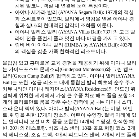
치된 발코니, 객실 내 연결된 문이 특징이다.
아야나 세가라 발리 (AYANA Segara Bali): 197개의 객실
과 스위트룸이 있으며, 발리에서 영감을 받은 아야나 경
험과 실내/외 현대적인 감각이 조화를 이룬다.
아야나 빌라스 발리 (AYANA Villas Bali): 73개의 고급 빌
라에 전용 플런지 풀과 멋진 바다 배경을 가지고 있다.
림바 바이 아야나 발리 (RIMBA by AYANA Bali): 403개
의 객실을 갖춘 가족 친화적인 리조트이다.
몰입감 있고 흥미로운 교육 경험을 제공하기 위해 아야나 발리
는 가이드포스트 몬테소리(Guidepost Montessori)와 그린 캠프
발리(Green Camp Bali)와 협력하고 있다. 아야나 발리(AYANA
Bali)는 또한 5성급 리조트 내에 통합된 발리 최초의 순수 주거
커뮤니티인 아야나 레지던스(AYANA Residences)와 인도양 위
절벽에 위치한 세계에서 가장 큰 수중 치료 해수 풀을 포함 53
개의 트리트먼트 룸을 갖춘 수상 경력에 빛나는 아야나 스파,
스파 온더 락이 있다. 아야나 발리(AYANA Bali)는 미팅, 이벤
트, 웨딩을 위한 17개의 장소와, 어린이 수영장, 절벽 아래에 있
는 인피니티 오션 비치 풀을 포함한 14개의 수영장, 한적한 해
변, 30개의 레스토랑, 비즈니스 센터, 18홀 골프 퍼팅 코스, 2개
의 테니스장, 조깅 트랙, 3개의 피트니스 센터, 2개의 키즈 플레