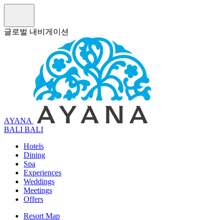
글로벌 내비게이션
AYANA
B
A
L
I
BALI
Hotels
Dining
Spa
Experiences
Weddings
Meetings
Offers
Resort Map