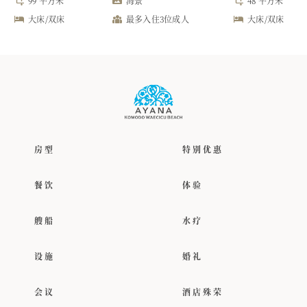
99 平方米
海景
48 平方米
大床/双床
最多入住3位成人
大床/双床
房型
特别优惠
餐饮
体验
艘船
水疗
设施
婚礼
会议
酒店殊荣