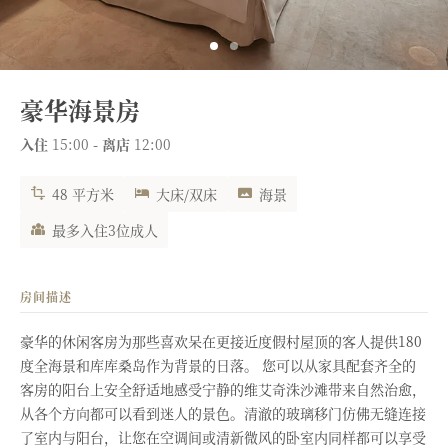
豪华海景房
入住
15:00
-
离店
12:00
48 平方米
大床/双床
海景
最多入住3位成人
房间描述
豪华的休闲客房为那些喜欢呆在更接近度假村屋顶的客人提供180
度全海景和库库桑岛作为背景的日落。 您可以从家具配套齐全的
客房的阳台上安全舒适地感受宁静的维艾奇洙沙滩带来自然治愈，
从各个方向都可以看到迷人的景色。清澈的玻璃移门仿佛无缝连接
了室内与阳台，让您在空调间或清新微风的卧室内同样都可以享受