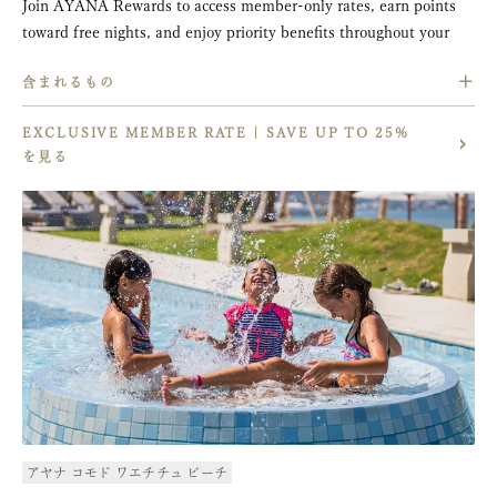
Join AYANA Rewards to access member-only rates, earn points
toward free nights, and enjoy priority benefits throughout your
stay across all of our properties. Learn more about member
含まれるもの
benefits here.
10% discount on spa and food & beverage
EXCLUSIVE MEMBER RATE | SAVE UP TO 25%
10% discount on water activities and shared daily boat trips
を見る
Complimentary daily one-hour kayak, SUP, and snorkeling
session with a minimum stay of 2 nights in a suite category
room.
Shared transportation to and from the airport with minimum
stay 2 nights
アヤナ コモド ワエチチュ ビーチ