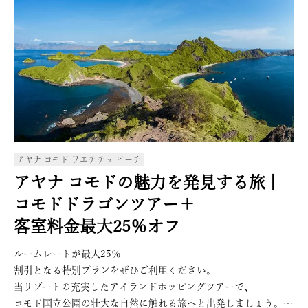
心からくつろげるリトリートステイをお楽しみください。"
グリルでのディナーにてご利用可能）
ご滞在中1回、2名様まで下記ドリンクを1杯無料サービス
カクテル／モクテル／ビール／ソフトドリンク／ジュース
（利用店舗：ユニーク ルーフトップバー、ナガバー、メサ
ロビーラウンジ、プールバー）
ご滞在中1回、2名様でご参加いただける1時間のヨガクラス
ご滞在中1回、
AYANAスパにて2名様分の50分間バリニーズマッサージ
ご滞在中1回、
2名様でご利用いただけるダブルカヤック1時間無料サービス
アヤナ コモド ワエチチュ ビーチ
コモドドラゴン＆ピンクビーチ アドベンチャー（2名様・
アヤナ コモドの魅力を発見する旅 | 
1回限り）
コモドドラゴンツアー＋
2名様分の混載車での往復空港送迎2名様分
（追加のお客様分は別途追加料金を申し受けます)
客室料金最大25％オフ
厳選されたスパトリートメント、飲食（アラカルトメニュー）
の10％割引
ルームレートが最大25％
ウォーターアクティビティおよび混載ボートツアーが10％
割引となる特別プランをぜひご利用ください。
割引
当リゾートの充実したアイランドホッピングツアーで、
コモド国立公園の壮大な自然に触れる旅へと出発しましょう。