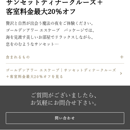
サンセットディナークルーズ＋
他のプロモーションと併用することはできません。
客室料金最大20％オフ
贅沢と自然が出会う魔法の夜をご体験ください。
ゴールデンアワー エスケープ パッケージでは、
海を見渡す美しいお部屋でリラックスしながら、
息をのむようなサンセット
ディナークルーズをお楽しみいただけます。
含まれるもの
太陽が水平線に沈む中、極上のお料理をお愉しみください。
ラコサエ サンセットクルーズ2名様分
ゴールデンアワー エスケープ｜サンセットディナークルーズ
ご滞在中2名様分の朝食ビュッフェ
＋客室料金最大20％オフを見る
厳選されたスパトリートメント、飲食（アラカルトメニュー）
の10％割引
ご質問がございましたら、
カヤック、シュノーケリング、
ボートトリップなどのさまざまなリゾートアクティビティの10
お気軽にお問合せ下さい。
％割引
毎日1回カヤックとスタンドアップパドルが無料でご利用いた
問い合わせ
だけます。(スイートルームご宿泊のお客様の特典となります)
混載車での往復空港送迎2名様分が、