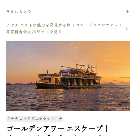
息をのむようなパダール島の景色を堪能し、
含まれるもの
絵に描いたようなピンク色の砂浜でスノーケリングを楽しみ、
手付かずの自然で生息するコモドドラゴンを鑑賞しましょう。
「コモドドラゴン＆ピンクビーチ アドベンチャー」
アヤナ コモドの魅力を発見する旅 | コモドドラゴンツアー＋
を2名様で1回
客室料金最大25％オフを見る
厳選されたスパトリートメント、飲食の10％割引
カヤック、シュノーケリング、
ボートトリップなどのさまざまなリゾートアクティビティの10
％割引
ご滞在が2泊以上の場合、
毎日1回カヤックとスタンドアップパドルが無料でご利用いた
だけます。(スイートルームご宿泊のお客様の特典となります)
混載車での往復空港送迎2名様分が、
2泊以上のご滞在の場合に含まれます。（追加のお客様分は、
別途追加料金が必要となります)
割引はアクティビティ、すべてのレストランとバーなど、
リゾートでの滞在中に生じたすべてのお支払いに適用されます
アヤナ コモド ワエチチュ ビーチ
。
ゴールデンアワー エスケープ｜
このオファーは、