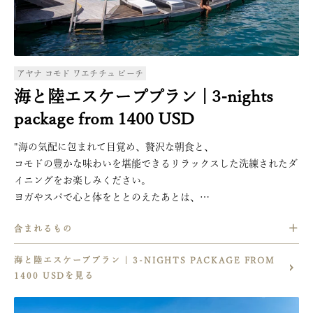
混載車での往復空港送迎2名様分
（追加のお客様分は別途追加料金を申し受けます)
アヤナ コモド ワエチチュ ビーチ
海と陸エスケーププラン | 3-nights 
package from 1400 USD
"海の気配に包まれて目覚め、贅沢な朝食と、
コモドの豊かな味わいを堪能できるリラックスした洗練されたダ
イニングをお楽しみください。
ヨガやスパで心と体をととのえたあとは、
素足で楽しむマリンアクティビティや、
含まれるもの
周辺の島々を巡るエクスカーションへ。
こだわりのサンセットカクテルやスムーズなご到着・
ご滞在中2名様分の朝食ビュッフェ
海と陸エスケーププラン | 3-NIGHTS PACKAGE FROM
ご出発のサポートなど、
1日1回、2名様までご利用いただける2コースセットメニュー
1400 USDを見る
細やかな心配りに満ちたサービスとともに、ウェルネスと発見、
（リンチャレストランでのランチまたはディナー、
そして紺碧の海の美しさが響き合う、
もしくはキシックシーフード＆