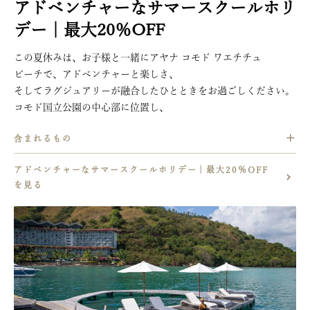
アドベンチャーなサマースクールホリ
デー｜最大20％OFF  
この夏休みは、お子様と一緒にアヤナ コモド ワエチチュ
ビーチで、アドベンチャーと楽しさ、
そしてラグジュアリーが融合したひとときをお過ごしください。
コモド国立公園の中心部に位置し、
空港から車でわずか10分という好立地にある当リゾートは、
含まれるもの
大自然に包まれたご家族でのご滞在に最適なデスティネーション
です。
ご滞在中2名様分の朝食ビュッフェ
アドベンチャーなサマースクールホリデー｜最大20％OFF
ご滞在中2名様分のラコ タカ号によるグラスボトムボート体験
迫力あるコモドドラゴンを自然のままの姿で目の前にするガイド
を見る
スパトリートメント、飲食の10％割引（一部除外あり）
付きツアーや、
カヤック、シュノーケリング、
透き通ったピンクビーチの海でのシュノーケリングなど、
ボートトリップなどのさまざまなリゾートアクティビティの10
多彩な体験をご用意。
％割引
色とりどりのサンゴ礁や鮮やかな海洋生物に出会える、
スイートにご滞在のお客様は、
忘れられない家族旅行をお楽しみください。
カヤックとスタンドアップパドルを毎日1回無料でご利用いた
だけます。